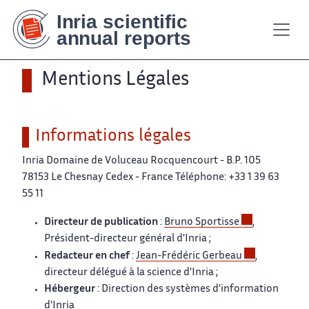
Contenu
Contenu
Plan
Plan
Accessibilité
Accessibilité
Recherch
Recherch
principal
principal
du
du
site
site
Mentions Légales
Informations légales
Inria Domaine de Voluceau Rocquencourt - B.P. 105
78153 Le Chesnay Cedex - France Téléphone: +33 1 39 63
55 11
Directeur de publication
:
Bruno Sportisse
,
Président-directeur général d'Inria ;
Redacteur en chef
:
Jean-Frédéric Gerbeau
,
directeur délégué à la science d'Inria ;
Hébergeur
: Direction des systèmes d'information
d'Inria