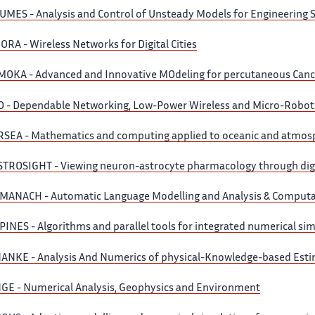
CUMES
- Analysis and Control of Unsteady Models for Engineering 
GORA
- Wireless Networks for Digital Cities
IMOKA
- Advanced and Innovative MOdeling for percutaneous Canc
O
- Dependable Networking, Low-Power Wireless and Micro-Robot
RSEA
- Mathematics and computing applied to oceanic and atmosp
STROSIGHT
- Viewing neuron-astrocyte pharmacology through digi
LMANACH
- Automatic Language Modelling and Analysis & Comput
PINES
- Algorithms and parallel tools for integrated numerical si
NANKE
- Analysis And Numerics of physical-Knowledge-based Est
NGE
- Numerical Analysis, Geophysics and Environment