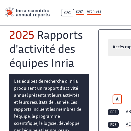
2024
Archives
2025
2025
Rapports
d'activité des
Accès ra
équipes Inria
Les équipes de recherche d'Inria
produisent un rapport d'activité
annuel présentant leurs activités
A
et leurs résultats de l'année. Ces
rapports incluent les membres de
AB
PDF
l'équipe, le programme
scientifique, le logiciel développé
AC
PDF
par l'équipe et les nouveaux