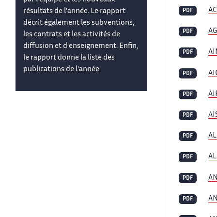
A
résultats de l'année. Le rapport
PDF
décrit également les subventions,
A
PDF
les contrats et les activités de
diffusion et d'enseignement. Enfin,
A
PDF
le rapport donne la liste des
publications de l'année.
AI
PDF
AI
PDF
AI
PDF
A
PDF
AL
PDF
A
PDF
A
PDF