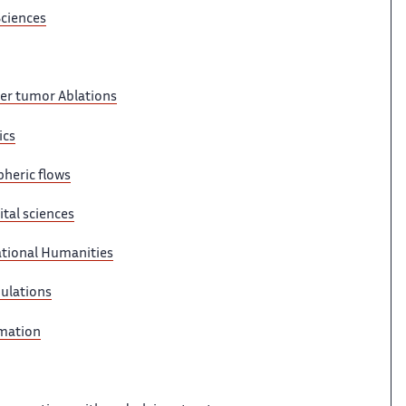
Sciences
er tumor Ablations
ics
heric flows
tal sciences
ational Humanities
mulations
imation