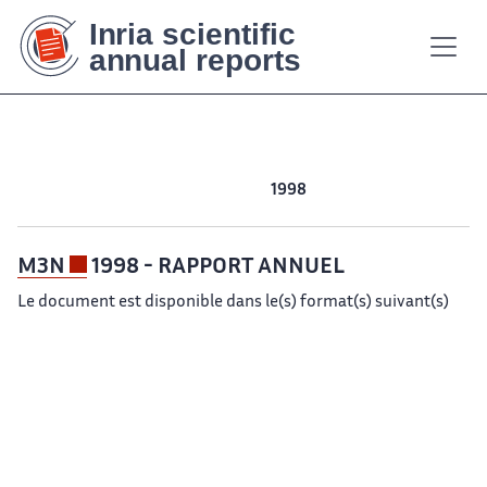
Contenu
Contenu
Plan
Plan
Accessibilité
Accessibilité
Recherch
Recherch
principal
principal
du
du
site
site
2002
2001
2000
1999
1998
1997
1996
M3N
1998 - RAPPORT ANNUEL
Le document est disponible dans le(s) format(s) suivant(s)