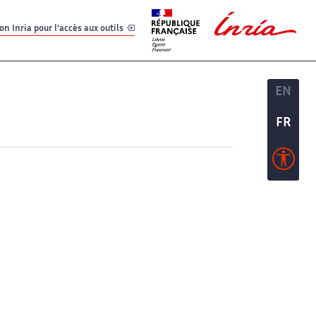
er
er
n Inria pour l'accès aux outils
EN
EN
FR
FR