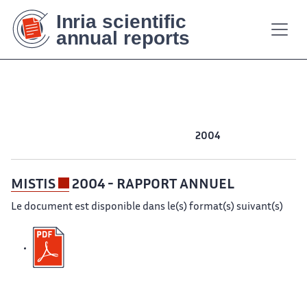
Contenu
Contenu
Plan
Plan
Accessibilité
Accessibilité
Recherch
Recherch
principal
principal
du
du
site
site
2019
2018
2017
2016
2015
2014
2013
2012
2011
2010
2009
2008
2007
2006
2005
2004
MISTIS
2004 - RAPPORT ANNUEL
Le document est disponible dans le(s) format(s) suivant(s)