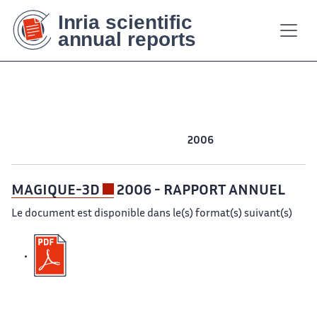
Contenu
Contenu
Plan
Plan
Accessibilité
Accessibilité
Recherch
Recherch
principal
principal
du
du
site
site
2020
2019
2018
2017
2016
2015
2014
2013
2012
2011
2010
2009
2008
2007
2006
MAGIQUE-3D
2006 - RAPPORT ANNUEL
Le document est disponible dans le(s) format(s) suivant(s)