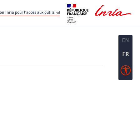
er
er
n Inria pour l'accès aux outils
EN
EN
FR
FR