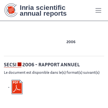
Contenu
Contenu
Plan
Plan
Accessibilité
Accessibilité
Recherch
Recherch
principal
principal
du
du
site
site
2013
2012
2011
2010
2009
2008
2007
2006
2005
2004
2003
2002
SECSI
2006 - RAPPORT ANNUEL
Le document est disponible dans le(s) format(s) suivant(s)