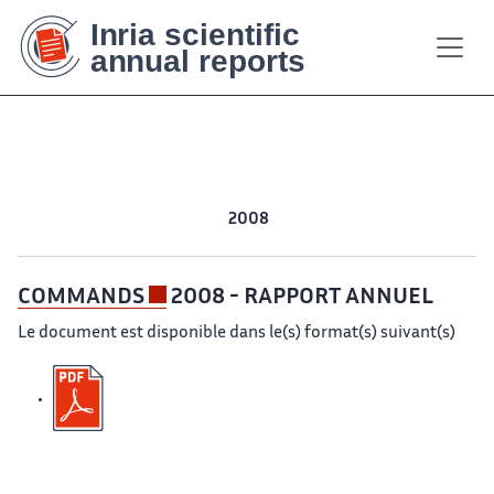
Contenu
Contenu
Plan
Plan
Accessibilité
Accessibilité
Recherch
Recherch
principal
principal
du
du
site
site
2020
2019
2018
2017
2016
2015
2014
2013
2012
2011
2010
2009
2008
2007
COMMANDS
2008 - RAPPORT ANNUEL
Le document est disponible dans le(s) format(s) suivant(s)