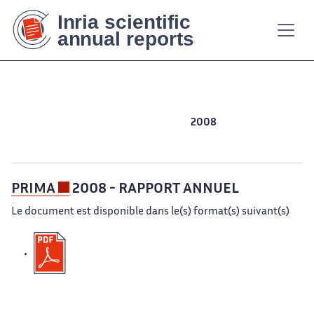
Contenu
Contenu
Plan
Plan
Accessibilité
Accessibilité
Recherch
Recherch
principal
principal
du
du
site
site
2015
2014
2013
2012
2011
2010
2009
2008
2007
2006
2005
2004
2003
PRIMA
2008 - RAPPORT ANNUEL
Le document est disponible dans le(s) format(s) suivant(s)