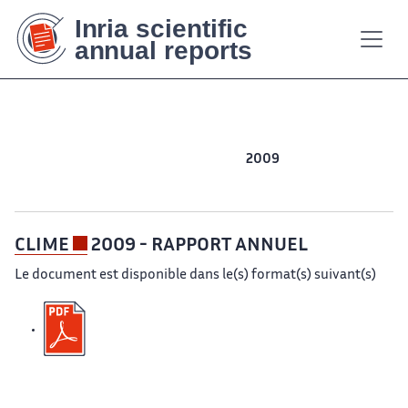
Contenu
Contenu
Plan
Plan
Accessibilité
Accessibilité
Recherch
Recherch
principal
principal
du
du
site
site
2016
2015
2014
2013
2012
2011
2010
2009
2008
2007
2006
2005
2004
CLIME
2009 - RAPPORT ANNUEL
Le document est disponible dans le(s) format(s) suivant(s)