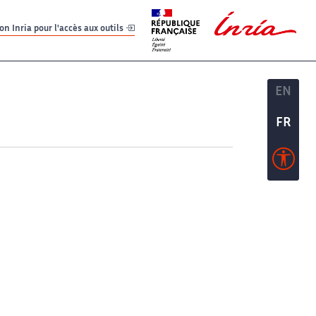
er
er
n Inria pour l'accès aux outils
EN
EN
FR
FR