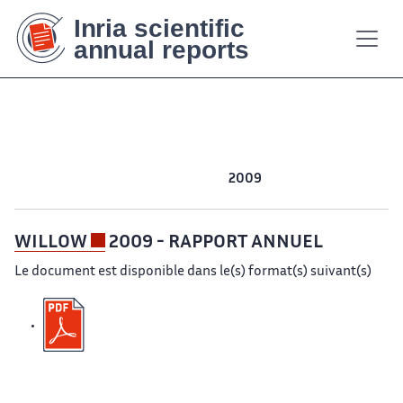
Contenu
Contenu
Plan
Plan
Accessibilité
Accessibilité
Recherch
Recherch
principal
principal
du
du
site
site
2025
2024
2023
2022
2021
2020
2019
2018
2017
2016
2015
2014
2013
2012
2011
2010
2009
2008
2007
WILLOW
2009 - RAPPORT ANNUEL
Le document est disponible dans le(s) format(s) suivant(s)