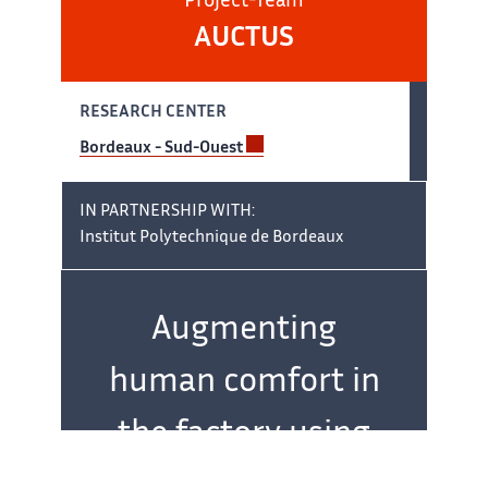
Project-Team
AUCTUS
RESEARCH CENTER
Bordeaux - Sud-Ouest
IN PARTNERSHIP WITH:
Institut Polytechnique de Bordeaux
Team
name:
Augmenting
human comfort in
the factory using
cobots