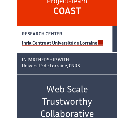
Project-Team
COAST
RESEARCH CENTER
Inria Centre at Université de Lorraine
IN PARTNERSHIP WITH:
Université de Lorraine, CNRS
Team name:
Web Scale
Trustworthy
Collaborative
Service Systems