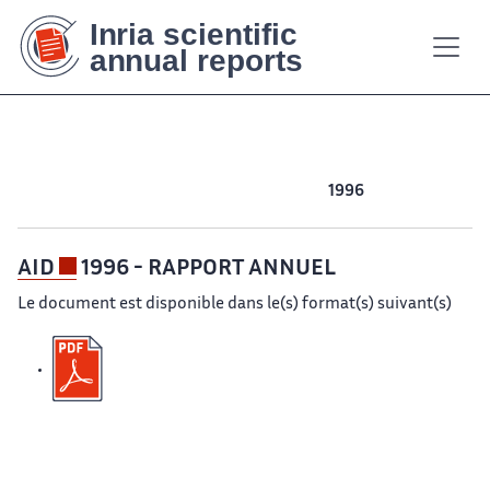
Contenu
Contenu
Plan
Plan
Accessibilité
Accessibilité
Recherch
Recherch
principal
principal
du
du
site
site
2001
2000
1999
1998
1997
1996
AID
1996 - RAPPORT ANNUEL
Le document est disponible dans le(s) format(s) suivant(s)