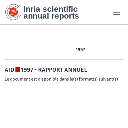
Contenu
Contenu
Plan
Plan
Accessibilité
Accessibilité
Recherch
Recherch
principal
principal
du
du
site
site
2001
2000
1999
1998
1997
1996
AID
1997 - RAPPORT ANNUEL
Le document est disponible dans le(s) format(s) suivant(s)