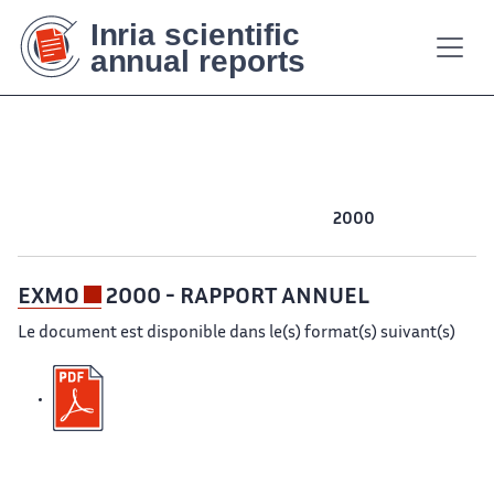
Contenu
Contenu
Plan
Plan
Accessibilité
Accessibilité
Recherch
Recherch
principal
principal
du
du
site
site
2016
2015
2014
2013
2012
2011
2010
2009
2008
2007
2006
2005
2004
2003
2002
2001
2000
EXMO
2000 - RAPPORT ANNUEL
Le document est disponible dans le(s) format(s) suivant(s)