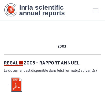
Contenu
Contenu
Plan
Plan
Accessibilité
Accessibilité
Recherch
Recherch
principal
principal
du
du
site
site
2017
2016
2015
2014
2013
2012
2011
2010
2009
2008
2007
2006
2005
2004
2003
2002
REGAL
2003 - RAPPORT ANNUEL
Le document est disponible dans le(s) format(s) suivant(s)