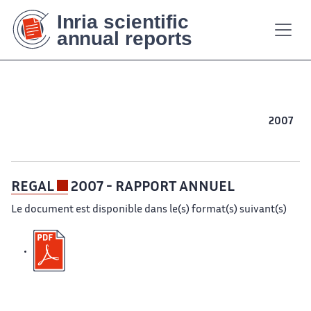
Contenu
Contenu
Plan
Plan
Accessibilité
Accessibilité
Recherch
Recherch
principal
principal
du
du
site
site
2017
2016
2015
2014
2013
2012
2011
2010
2009
2008
2007
2006
2005
2004
2003
2002
REGAL
2007 - RAPPORT ANNUEL
Le document est disponible dans le(s) format(s) suivant(s)