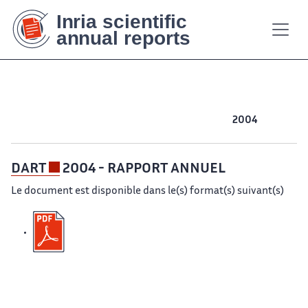
Contenu
Contenu
Plan
Plan
Accessibilité
Accessibilité
Recherch
Recherch
principal
principal
du
du
site
site
2012
2011
2010
2009
2008
2007
2006
2005
2004
2003
DART
2004 - RAPPORT ANNUEL
Le document est disponible dans le(s) format(s) suivant(s)