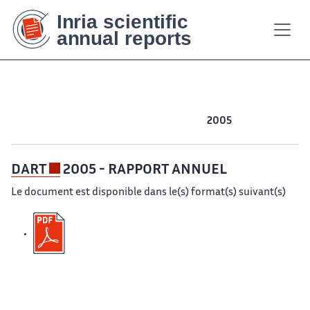
Contenu
Contenu
Plan
Plan
Accessibilité
Accessibilité
Recherch
Recherch
principal
principal
du
du
site
site
2012
2011
2010
2009
2008
2007
2006
2005
2004
2003
DART
2005 - RAPPORT ANNUEL
Le document est disponible dans le(s) format(s) suivant(s)