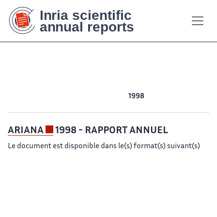
Contenu
Contenu
Plan
Plan
Accessibilité
Accessibilité
Recherch
Recherch
principal
principal
du
du
site
site
2011
2010
2009
2008
2007
2006
2005
2004
2003
2002
2001
2000
1999
1998
ARIANA
1998 - RAPPORT ANNUEL
Le document est disponible dans le(s) format(s) suivant(s)