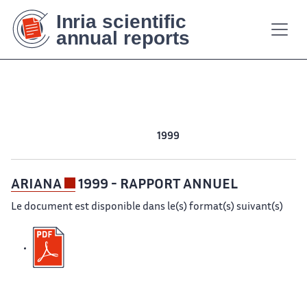
Contenu
Contenu
Plan
Plan
Accessibilité
Accessibilité
Recherch
Recherch
principal
principal
du
du
site
site
2011
2010
2009
2008
2007
2006
2005
2004
2003
2002
2001
2000
1999
1998
ARIANA
1999 - RAPPORT ANNUEL
Le document est disponible dans le(s) format(s) suivant(s)