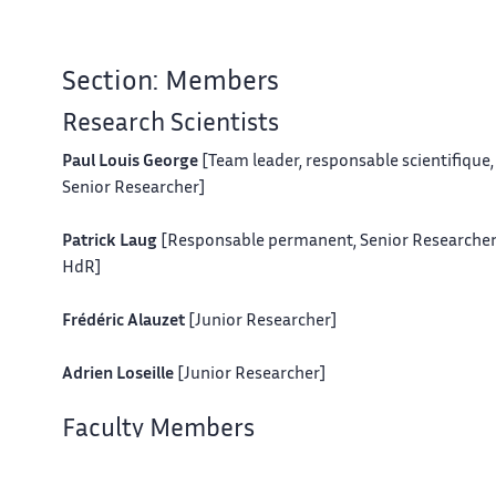
Section: Members
Research Scientists
Paul Louis George
[Team leader, responsable scientifique,
Senior Researcher]
Patrick Laug
[Responsable permanent, Senior Researcher
HdR]
Frédéric Alauzet
[Junior Researcher]
Adrien Loseille
[Junior Researcher]
Faculty Members
Houman Borouchaki
[Professeur, Université de
Technologie de Troyes, HdR]