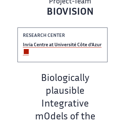
Project-Team
BIOVISION
RESEARCH CENTER
Inria Centre ‌​‌ at Université Côte d'Azur​​​‌
Team name:
Biologically
plausible ​
Integrative
mOdels of the​‌
Visual system :